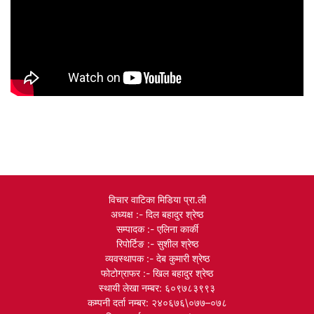
विचार वाटिका मिडिया प्रा.ली
अध्यक्ष :- दिल बहादुर श्रेष्ठ
सम्पादक :- एलिना कार्की
रिपोर्टिङ :- सुशील श्रेष्ठ
व्यवस्थापक :- देब कुमारी श्रेष्ठ
फोटोग्राफर :- खिल बहादुर श्रेष्ठ
स्थायी लेखा नम्बर: ६०९७८३९९३
कम्पनी दर्ता नम्बर: २४०६७६\०७७–०७८