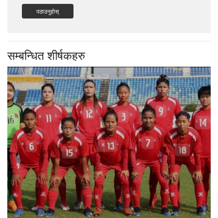
पठाउनुहोस्
सम्बन्धित शीर्षकहरु