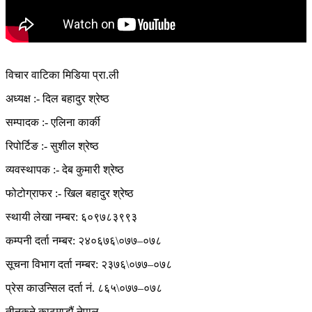
विचार वाटिका मिडिया प्रा.ली
अध्यक्ष :- दिल बहादुर श्रेष्ठ
सम्पादक :- एलिना कार्की
रिपोर्टिङ :- सुशील श्रेष्ठ
व्यवस्थापक :- देब कुमारी श्रेष्ठ
फोटोग्राफर :- खिल बहादुर श्रेष्ठ
स्थायी लेखा नम्बर: ६०९७८३९९३
कम्पनी दर्ता नम्बर: २४०६७६\०७७–०७८
सूचना विभाग दर्ता नम्बर: २३७६\०७७–०७८
प्रेस काउन्सिल दर्ता नं. ८६५\०७७–०७८
तीनकुने काठमाडौं नेपाल