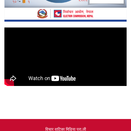
विचार वाटिका मिडिया प्रा.ली