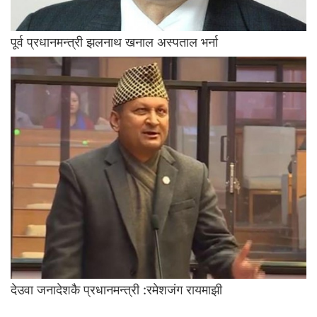
पूर्व प्रधानमन्त्री झलनाथ खनाल अस्पताल भर्ना
देउवा जनादेशकै प्रधानमन्त्री :रमेशजंग रायमाझी