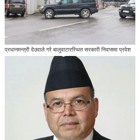
प्रधानमन्त्री देउवाले गरे बालुवाटारस्थित सरकारी निवासमा प्रवेश