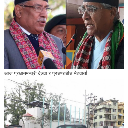
आज प्रधानमन्त्री देउवा र प्रचण्डबीच भेटवार्ता