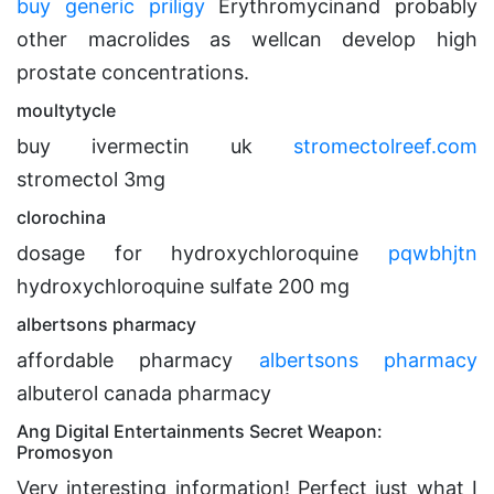
buy generic priligy
Erythromycinand probably
other macrolides as wellcan develop high
prostate concentrations.
moultytycle
buy ivermectin uk
stromectolreef.com
stromectol 3mg
clorochina
dosage for hydroxychloroquine
pqwbhjtn
hydroxychloroquine sulfate 200 mg
albertsons pharmacy
affordable pharmacy
albertsons pharmacy
albuterol canada pharmacy
Ang Digital Entertainments Secret Weapon:
Promosyon
Very interesting information! Perfect just what I