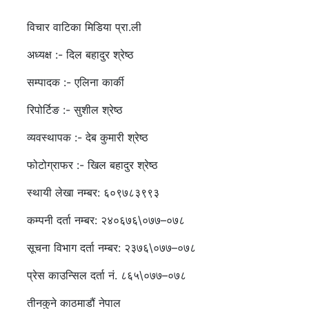
विचार वाटिका मिडिया प्रा.ली
अध्यक्ष :- दिल बहादुर श्रेष्ठ
सम्पादक :- एलिना कार्की
रिपोर्टिङ :- सुशील श्रेष्ठ
व्यवस्थापक :- देब कुमारी श्रेष्ठ
फोटोग्राफर :- खिल बहादुर श्रेष्ठ
स्थायी लेखा नम्बर: ६०९७८३९९३
कम्पनी दर्ता नम्बर: २४०६७६\०७७–०७८
सूचना विभाग दर्ता नम्बर: २३७६\०७७–०७८
प्रेस काउन्सिल दर्ता नं. ८६५\०७७–०७८
तीनकुने काठमाडौं नेपाल