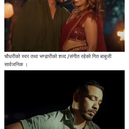
चाैधरीकाे स्वर तथा भण्डारीको शव्द /संगीत रहेकाे गित बाबुजी
सार्वजनिक ।