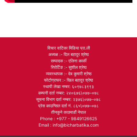
विचार वाटिका मिडिया प्रा.ली
अध्यक्ष :- दिल बहादुर श्रेष्ठ
सम्पादक :- एलिना कार्की
रिपोर्टिङ :- सुशील श्रेष्ठ
व्यवस्थापक :- देब कुमारी श्रेष्ठ
फोटोग्राफर :- खिल बहादुर श्रेष्ठ
स्थायी लेखा नम्बर: ६०९७८३९९३
कम्पनी दर्ता नम्बर: २४०६७६\०७७–०७८
सूचना विभाग दर्ता नम्बर: २३७६\०७७–०७८
प्रेस काउन्सिल दर्ता नं. ८६५\०७७–०७८
तीनकुने काठमाडौं नेपाल
Phone : +977 - 9849126625
Email : info@bicharbatika.com