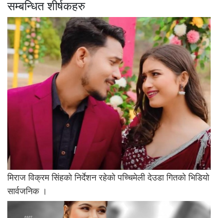
सम्बन्धित शीर्षकहरु
मिराज विक्रम सिंहकाे निर्देशन रहेकाे पच्चिमेली देउडा गितकाे भिडियो
सार्वजनिक ।