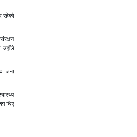
र रहेको
संरक्षण
ो उहाँले
२० जना
वास्थ्य
एका थिए