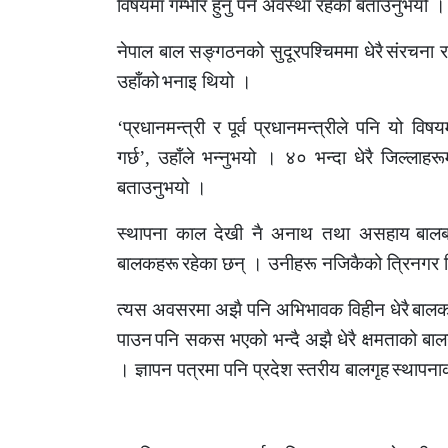
विषयमा गम्भीर हुनु पर्ने अवस्था रहेको बताउनुभयो ।
नेपाल बाल सङ्गठनको सुदूरपश्चिममा धेरै
संरचना र
उहाँको
भनाइ थियो ।
‘
प्रधानमन्त्री र
पूर्व प्रधानमन्त्रीले पनि यो व
गर्छ
’,
उहाँले भन्नुभयो । ४० भन्दा धेरै जिल्लाहरूम
बताउनुभयो ।
स्थापना काल देखी नै अनाथ तथा असहाय
बालब
बालकहरू
रहेका छन् । उनीहरू नजिकैको त्रिनगर 
त्यस अवसरमा अझै पनि अभिभावक विहीन धेरै
बालक
पाउन
पनि सकस भएको भन्दै अझै धेरै क्षमताको बालग
। ज्ञापन पत्रमा पनि प्रदेश स्तरीय बालगृह
स्थापना