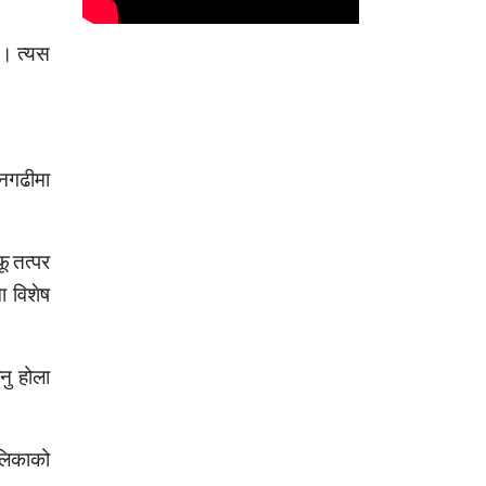
 ।
त्यस
नगढीमा
फू
तत्पर
ा विशेष
्नु होला
लिकाको