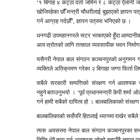
‘
१ बिगाह ४ कट्ठा
दर्ता जमिन र ८ कट्ठा ऐलानी ज
खोजिरहेका छौँ मन्त्री चौधरीलाई बुझाएको ज्ञापन प
गर्न आग्रह गर्दछौँ
’,
ज्ञापन पत्रमा भनिएको छ ।
धनगढी उपमहानगरले सटर भत्काएको हुँदा
आम्दानीक
आय
स्रोतको लागि तत्काल व्यवसायीक भवन निर्माण
यसैगरी नेपाल बाल संगठन कञ्चनपुरको
अनुगमन गर्
व्यक्तिले अतिक्रमण गरेका २ बिगाहा जग्गा फिर्ता लि
सबैले सरकारी सम्पत्तिको संरक्षण गर्न
आवश्यक रह
नहुने
बताउनुभयो ।
‘
पूर्व
प्रधानमन्त्री केपी शर्म
गर्न हामी सबैको दायित्व हो । बालबालिकाको संरक्षण 
बालबालिकाको सर्वोपरि हितलाई ध्यानमा
राखेर सबैले 
त्यस अवसरमा नेपाल बाल संगठन कञ्चनपुरका
सभ
निम्ति धेरै
काम गर्न आवश्यक रहेको बताउँदै ज्ञापन 