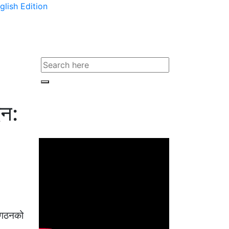
glish Edition
ैन:
ंगठनको