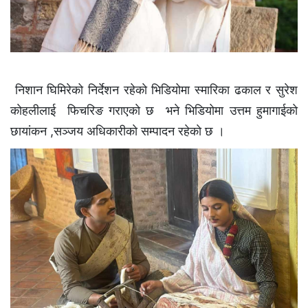
निशान घिमिरेको निर्देशन रहेकाे भिडियोमा स्मारिका ढकाल र सुरेश
काेहलीलाई फिचरिङ गराएकाे छ भने भिडियोमा उत्तम हुमागाईकाे
छायांकन ,सञ्जय अधिकारीकाे सम्पादन रहेकाे छ ।