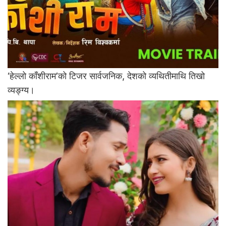
‘हेल्लो काँशीराम’को टिजर सार्वजनिक, देशको व्यथितीमाथि तिखो
व्यङ्ग्य।