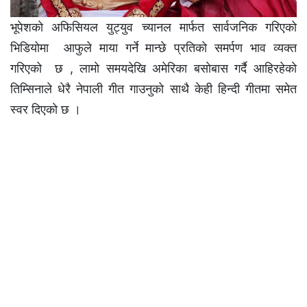
भूपेशकाे अफिसियल युट्युव च्यानल मार्फत सार्वजनिक गरिएकाे
भिडियोमा आफुले माया गर्ने मान्छे प्रतिकाे समर्पण भाव व्यक्त
गरिएको छ , लामाे समयदेखि अमेरिका बसाेबास गर्दै आहिरहेकाे
तिम्सिनाले धेरै नेपाली गीत गाउनुकाे साथै केही हिन्दी गीतमा समेत
स्वर दिएकाे छ ।