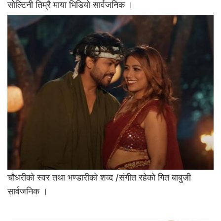
साेल्टिनी तिम्रै माया भिडियो सार्वजनिक ।
चाैधरीकाे स्वर तथा भण्डारीको शव्द /संगीत रहेकाे गित बाबुजी
सार्वजनिक ।