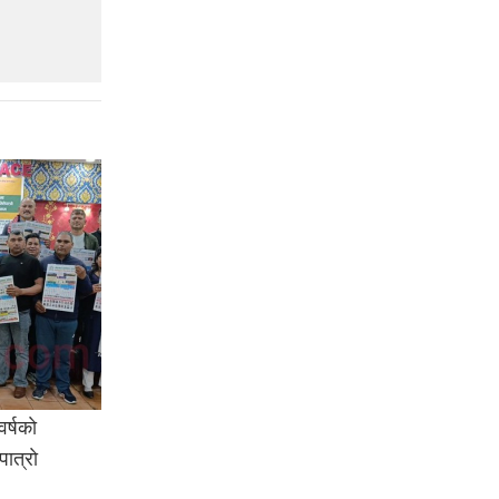
र्षकाे
ात्राे