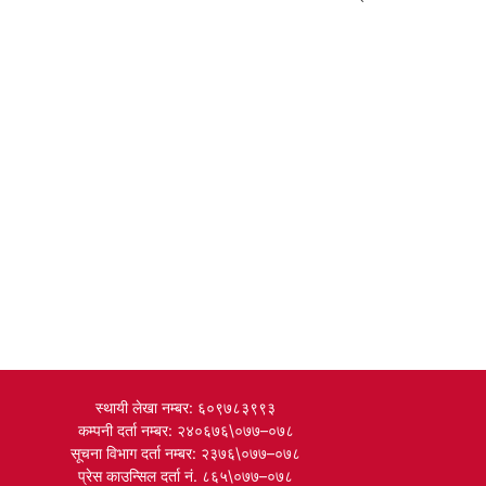
स्थायी लेखा नम्बर: ६०९७८३९९३
कम्पनी दर्ता नम्बर: २४०६७६\०७७–०७८
सूचना विभाग दर्ता नम्बर: २३७६\०७७–०७८
प्रेस काउन्सिल दर्ता नं. ८६५\०७७–०७८