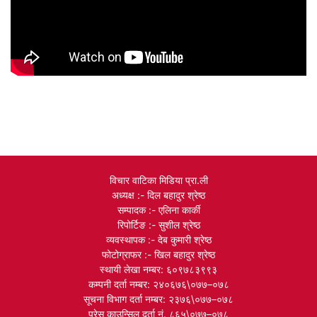
विचार वाटिका मिडिया प्रा.ली
अध्यक्ष :- दिल बहादुर श्रेष्ठ
सम्पादक :- एलिना कार्की
रिपोर्टिङ :- सुशील श्रेष्ठ
व्यवस्थापक :- देब कुमारी श्रेष्ठ
फोटोग्राफर :- खिल बहादुर श्रेष्ठ
स्थायी लेखा नम्बर: ६०९७८३९९३
कम्पनी दर्ता नम्बर: २४०६७६\०७७–०७८
सूचना विभाग दर्ता नम्बर: २३७६\०७७–०७८
प्रेस काउन्सिल दर्ता नं. ८६५\०७७–०७८