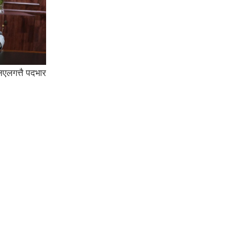
लिएलगत्तै पदभार