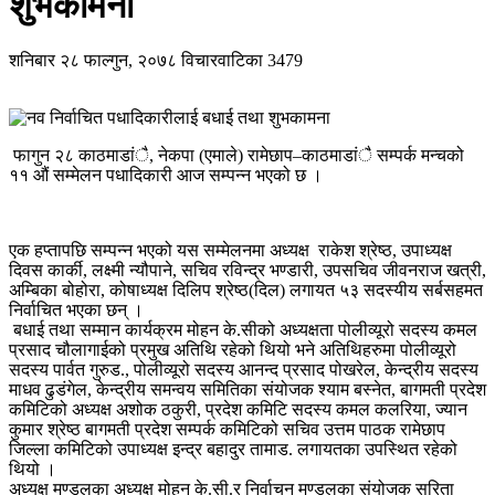
शुभकामना
शनिबार २८ फाल्गुन, २०७८
विचारवाटिका
3479
फागुन २८ काठमाडांै, नेकपा (एमाले) रामेछाप–काठमाडांै सम्पर्क मन्चको
११ औं सम्मेलन पधादिकारी आज सम्पन्न भएको छ ।
एक हप्तापछि सम्पन्न भएको यस सम्मेलनमा अध्यक्ष राकेश श्रेष्ठ, उपाध्यक्ष
दिवस कार्की, लक्ष्मी न्यौपाने, सचिव रविन्द्र भण्डारी, उपसचिव जीवनराज खत्री,
अम्बिका बोहोरा, कोषाध्यक्ष दिलिप श्रेष्ठ(दिल) लगायत ५३ सदस्यीय सर्बसहमत
निर्वाचित भएका छन् ।
बधाई तथा सम्मान कार्यक्रम मोहन के.सीको अध्यक्षता पोलीव्यूरो सदस्य कमल
प्रसाद चौलागाईको प्रमुख अतिथि रहेको थियो भने अतिथिहरुमा पोलीव्यूरो
सदस्य पार्वत गुरुड., पोलीव्यूरो सदस्य आनन्द प्रसाद पोखरेल, केन्द्रीय सदस्य
माधव ढुडंगेल, केन्द्रीय समन्वय समितिका संयोजक श्याम बस्नेत, बागमती प्रदेश
कमिटिको अध्यक्ष अशोक ठकुरी, प्रदेश कमिटि सदस्य कमल कलरिया, ज्यान
कुमार श्रेष्ठ बागमती प्रदेश सम्पर्क कमिटिको सचिव उत्तम पाठक रामेछाप
जिल्ला कमिटिको उपाध्यक्ष इन्द्र बहादुर तामाड. लगायतका उपस्थित रहेको
थियो ।
अध्यक्ष मण्डलका अध्यक्ष मोहन के.सी.र निर्वाचन मण्डलका संयोजक सरिता