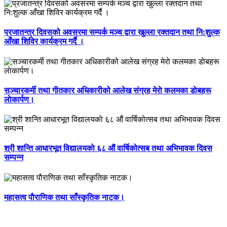
प्रजातन्त्र दिवसको अवसरमा सम्पर्क मञ्च द्वारा खुल्ला रक्तदान तथा नि:शुल्क
आँखा शिविर कार्यक्रम गर्दै ।
सञ्चारकर्मी तथा गीतकार अधिकारीको आलेख संग्रह मेराे कलमका डाेबहरू
लाेकार्पण।
श्री शान्ति आधारभूत विद्यालयकाे ६८ औं वार्षिकोत्सब तथा अभिभावक दिवस
सम्पन्न
महासत्व पाैराणिक तथा साँस्कृतिक नाटक।