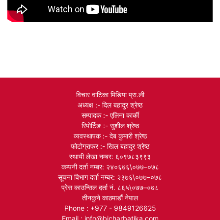
विचार वाटिका मिडिया प्रा.ली
अध्यक्ष :- दिल बहादुर श्रेष्ठ
सम्पादक :- एलिना कार्की
रिपोर्टिङ :- सुशील श्रेष्ठ
व्यवस्थापक :- देब कुमारी श्रेष्ठ
फोटोग्राफर :- खिल बहादुर श्रेष्ठ
स्थायी लेखा नम्बर: ६०९७८३९९३
कम्पनी दर्ता नम्बर: २४०६७६\०७७–०७८
सूचना विभाग दर्ता नम्बर: २३७६\०७७–०७८
प्रेस काउन्सिल दर्ता नं. ८६५\०७७–०७८
तीनकुने काठमाडौं नेपाल
Phone : +977 - 9849126625
Email : info@bicharbatika.com