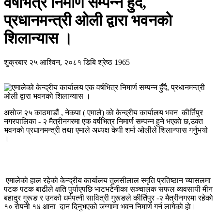
वर्षभित्र निमार्ण सम्पन्न हुँदै,
प्रधानमन्त्री ओली द्वारा भवनको
शिलान्यास ।
शुक्रबार २५ आश्विन, २०८१
डिबि श्रेष्ठ
1965
असाेज २५ काठमाडौं , नेकपा ( एमाले) काे केन्द्रीय कार्यालय भवन कीर्तिपुर
नगरपालिका - २ मैत्रीनगरमा एक वर्षभित्र निमार्ण सम्पन्न हुने भएकाे छ,उक्त
भवनको प्रधानमन्त्री तथा एमाले अध्यक्ष केपी शर्मा ओलीले शिलान्यास गर्नुभयो
।
एमालेकाे हाल रहेकाे केन्द्रीय कार्यालय तुलसीलाल स्मृति प्रतिष्ठान च्यासलमा
पटक पटक बाढीले क्षति पुर्याएपछि भाटभटेनीका सञ्चालक सफल व्यवसायी मीन
बहादुर गुरूङ र उनको धर्मपत्नी सावित्री गुरूङले कीर्तिपुर -२ मैत्रीनगरमा रहेकाे
१० राेपनी १४ आना दान दिनुभएको जग्गामा भवन निमार्ण गर्न लागेकाे हाे।