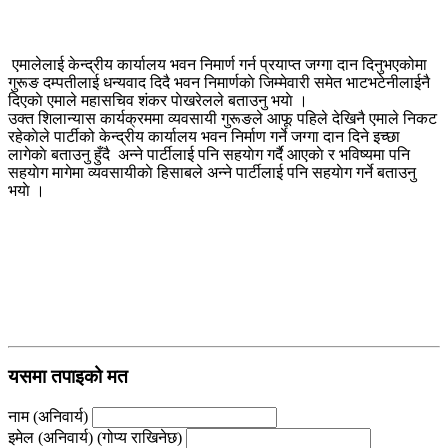
एमालेलाई केन्द्रीय कार्यालय भवन निमार्ण गर्न प्रयाप्त जग्गा दान दिनुभएकोमा
गुरूङ दम्पतीलाई धन्यवाद दिदै भवन निमार्णकाे जिम्मेवारी समेत भाटभटेनीलाईनै
दिएकाे एमाले महासचिव शंकर पाेखरेलले बताउनु भयाे ।
उक्त शिलान्यास कार्यक्रममा व्यवसायी गुरूङले आफू पहिले देखिनै एमाले निकट
रहेकाेले पार्टीको केन्द्रीय कार्यालय भवन निर्माण गर्ने जग्गा दान दिने इच्छा
लागेकाे बताउनु हुँदै अन्ने पार्टीलाई पनि सहयाेग गर्दै आएकाे र भविष्यमा पनि
सहयाेग मागेमा व्यवसायीकाे हिसाबले अन्ने पार्टीलाई पनि सहयाेग गर्ने बताउनु
भयाे ।
यसमा तपाइको मत
नाम (अनिवार्य)
इमेल (अनिवार्य) (गोप्य राखिनेछ)