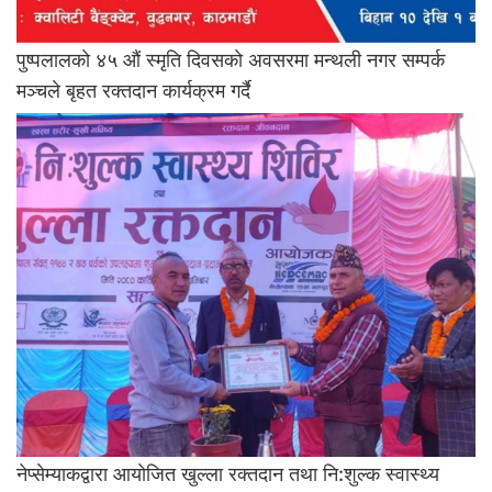
पुष्पलालकाे ४५ औं स्मृति दिवसकाे अवसरमा मन्थली नगर सम्पर्क
मञ्चले बृहत रक्तदान कार्यक्रम गर्दै
नेप्सेम्याकद्वारा आयाेजित खुल्ला रक्तदान तथा नि:शुल्क स्वास्थ्य