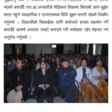
भएको बताउँदै प्रा.डा.अन्सारीले मेडिकल शिक्षामा किताबी ज्ञान बुझेर
मात्र नहुने व्यवहारिक र प्रयागात्मक विधि बुझ्न जरुरी रहेको जिकीर
गर्नुभयो । विद्यार्थीको सिकाईका लागि कलेजले हरदम सहयोग गर्ने
बताउँदै आफ्नो धरातल राम्रो बनाउने गरी मर्यादामा रहेर मेहनत गर्न
अनुरोध गर्नुभयो ।