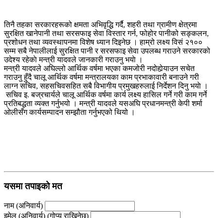
तिनै तहका सरकारहरूको क्षमता अभिवृद्धि गर्दै, शहरी तथा ग्रामीण क्षेत्रमा
सुरक्षित खानेपानी तथा सरसफाइ सेवा विस्तार गर्न, फोहोर पानीको सङ्कलन,
प्रशोधन तथा व्यवस्थापनमा विशेष ध्यान दिइनेछ । हाम्रो लक्ष्य विसं २१००
सम्म सबै नेपालीलाई सुरक्षित पानी र सरसफाइ सेवा उपलब्ध गराउने सरकारको
उदेश्य रहेकाे मन्त्री यादवले जानकारी गराउनु भयाे ।
मन्त्री यादवले अघिल्लो आर्थिक वर्षमा भएका कमजोरी नदोहोर्‍याउन सचेत
गराउनु हुँदै चालू आर्थिक वर्षमा मन्त्रालयका काम प्रभाकावारी बनाउने गरी
लाग्न सचिव, सहसचिवसहित सबै विभागीय प्रमुखहरुलाई निर्देशन दिनु भयाे ।
सचिव इ. बज्रचार्यले चालू आर्थिक वर्षमा कार्य लक्ष्य हासिल गर्ने गरी काम गर्ने
प्रतिबद्धता व्यक्त गर्नुभयो । मन्त्री यादवले यसअघि प्रधानमन्त्री केपी शर्मा
ओलीसँग कार्यसम्पादन सम्झौता गर्नुभएको थियो ।
यसमा तपाइको मत
नाम (अनिवार्य)
इमेल (अनिवार्य) (गोप्य राखिनेछ)