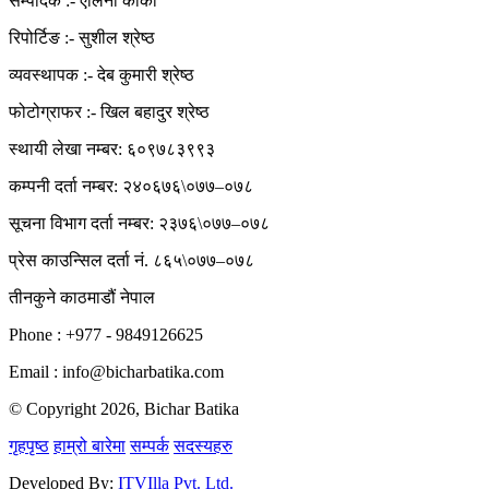
सम्पादक :- एलिना कार्की
रिपोर्टिङ :- सुशील श्रेष्ठ
व्यवस्थापक :- देब कुमारी श्रेष्ठ
फोटोग्राफर :- खिल बहादुर श्रेष्ठ
स्थायी लेखा नम्बर: ६०९७८३९९३
कम्पनी दर्ता नम्बर: २४०६७६\०७७–०७८
सूचना विभाग दर्ता नम्बर: २३७६\०७७–०७८
प्रेस काउन्सिल दर्ता नं. ८६५\०७७–०७८
तीनकुने काठमाडौं नेपाल
Phone : +977 - 9849126625
Email : info@bicharbatika.com
© Copyright 2026, Bichar Batika
गृहपृष्ठ
हाम्रो बारेमा
सम्पर्क
सदस्यहरु
Developed By:
ITVIlla Pvt. Ltd.