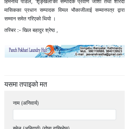
हिमनाथ पौडेल, ‘शृङ्खला’का सम्पादक प्रवीण जोशी तथा शारदा
मासिकका प्रधान सम्पादक विमल भौकाजीलाई सम्मानपत्र द्वारा
सम्मान समेत गरिएकाे थियाे ।
तस्बिर :- खिल बहादुर श्रेष्ठ ,
यसमा तपाइको मत
नाम (अनिवार्य)
इमेल (अनिवार्य) (गोप्य राखिनेछ)