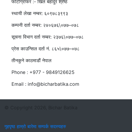
फोटोग्राफर :- खिल बहादुर श्रेष्ठ
स्थायी लेखा नम्बर: ६०९७८३९९३
कम्पनी दर्ता नम्बर: २४०६७६\०७७–०७८
सूचना विभाग दर्ता नम्बर: २३७६\०७७–०७८
प्रेस काउन्सिल दर्ता नं. ८६५\०७७–०७८
तीनकुने काठमाडौं नेपाल
Phone : +977 - 9849126625
Email : info@bicharbatika.com
© Copyright 2026, Bichar Batika
गृहपृष्ठ
हाम्रो बारेमा
सम्पर्क
सदस्यहरु