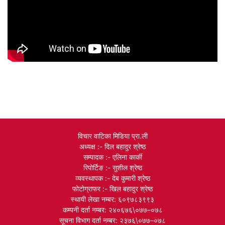
विचार वाटिका मिडिया प्रा.ली
अध्यक्ष :- दिल बहादुर श्रेष्ठ
सम्पादक :- एलिना कार्की
रिपोर्टिङ :- सुशील श्रेष्ठ
व्यवस्थापक :- देब कुमारी श्रेष्ठ
फोटोग्राफर :- खिल बहादुर श्रेष्ठ
स्थायी लेखा नम्बर: ६०९७८३९९३
कम्पनी दर्ता नम्बर: २४०६७६\०७७–०७८
सूचना विभाग दर्ता नम्बर: २३७६\०७७–०७८