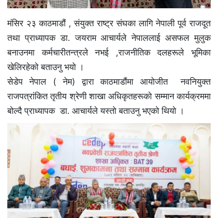
मंसिर २३ काठमाडौं , संयुक्त राष्ट्र संघका लागि नेपाली पूर्व राजदूत
तथा प्राध्यापक डा. जयराम आचार्यले नेपाललाई असफल मुलुक
बनाउनमा कर्मचारीतन्त्रले नभई ,राजनीतिक दलहरूले भूमिका
खेलिरहेको बताउनु भयाे ।
सेडेप नेपाल ( नेम) द्वारा काठमाडौंमा आयाेजीत नवनियुक्त
राजपत्रांकित तृतीय श्रेणी शाखा अधिकृतहरूकाे सम्मान कार्यक्रममा
बाेल्दै प्राध्यापक डा. आचार्यले यस्ताे बताउनु भएकाे थियाे ।