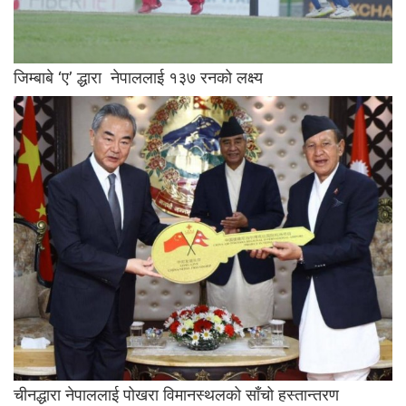
जिम्बाबे ‘ए’ द्धारा नेपाललाई १३७ रनको लक्ष्य
चीनद्धारा नेपाललाई पोखरा विमानस्थलको साँचो हस्तान्तरण