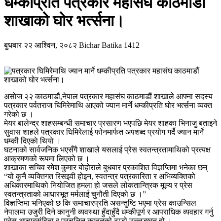
धम्कीप्रति पत्रकार महासंघ काठमाडौं
शाखाको घोर भर्त्सना।
बुधबार २२ आश्विन, २०८२
Bichar Batika
1412
असाेज २२ काठमाडौं,नेपाल पत्रकार महासंघ काठमाडौं शाखाले आफ्ना सदस्य
पत्रकार पर्वतराज घिमिरेमाथि आएको ज्यान मार्ने धम्कीप्रति घोर भर्त्सना व्यक्त
गरेको छ ।
मेयर बालेन्द्र शाहसम्बन्धी समाचार प्रसारण भएपछि मेयर शाहका भिनाजु बताइने
सुवास शाहले पत्रकार घिमिरेलाई फोनमार्फत अपशब्द प्रयोग गर्दै ज्यान मार्ने
धम्की दिएकाे थियाे ।
घटनाको सार्वजनिक भएसँगै शाखाले यसलाई प्रेस स्वतन्त्रतामाथिको प्रत्यक्ष
आक्रमणको रूपमा लिएको छ ।
शाखाका सचिव रमेश कुमार बोहोराले बुधबार प्रकाशित विज्ञप्तिमा भनेका छन्
“यो कुनै व्यक्तिगत रिसइवी होइन, स्वतन्त्र पत्रकारिता र अभिव्यक्तिको
अधिकारमाथिको नियोजित हमला हो जसले लोकतान्त्रिक मूल्य र प्रेस
स्वतन्त्रताको आधारभूत मर्मलाई चुनौती दिएको छ ।”
विज्ञप्तिमा भनिएको छ कि समाचारप्रति असन्तुष्टि भएमा प्रेस काउन्सिल
नेपालमा उजुरी दिने कानुनी व्यवस्था हुँदाहुँदै धम्कीपूर्ण र आपराधिक व्यवहार गर्नु
प्रेस आचारसंहिता र प्रचलित कानुनको ठाडो उल्लङ्घन हो ।