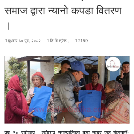
समाज द्वारा न्यानाे कपडा वितरण
।
बुधबार ३० पुष, २०८२
डि बि श्रेष्ठ ,
2159
पुष ३० रामेछाप , रामेछाप नगरपालिका वडा नम्बर एक गाेठगाउँ-