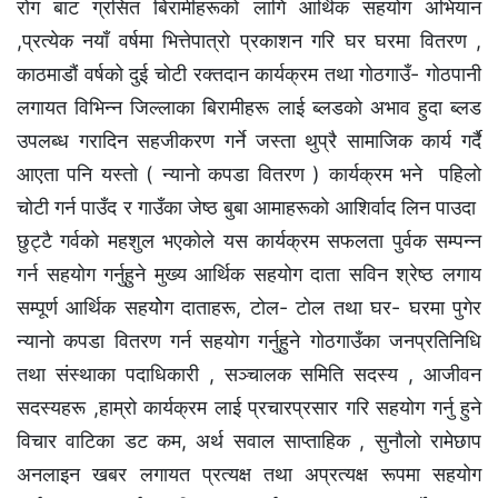
राेग बाट ग्रसित बिरामीहरूकाे लागि आर्थिक सहयाेग अभियान
,प्रत्येक नयाँ वर्षमा भित्तेपात्राे प्रकाशन गरि घर घरमा वितरण ,
काठमाडौं वर्षको दुई चाेटी रक्तदान कार्यक्रम तथा गाेठगाउँ- गाेठपानी
लगायत विभिन्न जिल्लाका बिरामीहरू लाई ब्लडकाे अभाव हुदा ब्लड
उपलब्ध गरादिन सहजीकरण गर्ने जस्ता थुप्रै सामाजिक कार्य गर्दै
आएता पनि यस्ताे ( न्यानाे कपडा वितरण ) कार्यक्रम भने पहिलाे
चाेटी गर्न पाउँद र गाउँका जेष्ठ बुबा आमाहरूकाे आशिर्वाद लिन पाउदा
छुट्टै गर्वकाे महशुल भएकाेले यस कार्यक्रम सफलता पुर्वक सम्पन्न
गर्न सहयाेग गर्नुहुने मुख्य आर्थिक सहयाेग दाता सविन श्रेष्ठ लगाय
सम्पूर्ण आर्थिक सहयाेेग दाताहरू, टाेल- टाेल तथा घर- घरमा पुगेर
न्यानाे कपडा वितरण गर्न सहयाेग गर्नुहुने गाेठगाउँका जनप्रतिनिधि
तथा संस्थाका पदाधिकारी , सञ्चालक समिति सदस्य , आजीवन
सदस्यहरू ,हाम्रो कार्यक्रम लाई प्रचारप्रसार गरि सहयाेग गर्नु हुने
विचार वाटिका डट कम, अर्थ सवाल साप्ताहिक , सुनाैलाे रामेछाप
अनलाइन खबर लगायत प्रत्यक्ष तथा अप्रत्यक्ष रूपमा सहयाेग