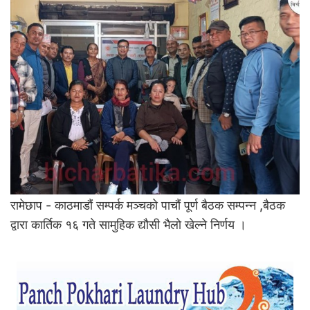
रामेछाप - काठमाडौं सम्पर्क मञ्चको पाचौं पूर्ण बैठक सम्पन्न ,बैठक
द्वारा कार्तिक १६ गते सामुहिक द्याैसी भैलाे खेल्ने निर्णय ।