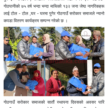
गाेठपानीकाे ७५ वर्ष भन्दा भन्दा माथिकाे १३२ जना जेष्ठ नागरिकहरू
लाई टाेल - टाेल ,घर - घरमा पुगेर गाेठगाउँ सराेकार समाजले न्यानाे
कपडा वितरण कार्यक्रम सम्पन्न गरेकाे छ ।
गाेठगाउँ सराेकार समाजको साताैं स्थापना दिवसको अवसर पारि