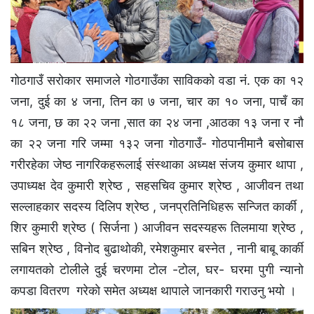
गाेठगाउँ सराेकार समाजले गाेठगाउँका साविककाे वडा नं. एक का १२
जना, दुई का ४ जना, तिन का ७ जना, चार का १० जना, पाचँ का
१८ जना, छ का २२ जना ,सात का २४ जना ,आठका १३ जना र नाै
का २२ जना गरि जम्मा १३२ जना गाेठगाउँ- गाेठपानीमानै बसाेबास
गरीरहेका जेष्ठ नागरिकहरूलाई संस्थाका अध्यक्ष संजय कुमार थापा ,
उपाध्यक्ष देव कुमारी श्रेष्ठ , सहसचिव कुमार श्रेष्ठ , आजीवन तथा
सल्लाहकार सदस्य दिलिप श्रेष्ठ , जनप्रतिनिधिहरू सन्जित कार्की ,
शिर कुमारी श्रेष्ठ ( सिर्जना ) आजीवन सदस्यहरू तिलमाया श्रेष्ठ ,
सबिन श्रेष्ठ , विनाेद बुढाथोकी, रमेशकुमार बस्नेत , नानी बाबू कार्की
लगायतको टाेलीले दुई चरणमा टाेल -टाेल, घर- घरमा पुगी न्यानाे
कपडा वितरण गरेकाे समेत अध्यक्ष थापाले जानकारी गराउनु भयाे ।