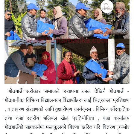
गाेठगाउँ सराेकार समाजले स्थापना काल देखिनै गाेठगाउँ -
गाेठपानीका विभिन्न विद्यालयका विद्यार्थीहरू लाई चित्रकला प्रशिक्षण
, वातावरण संरक्षणकाे लागि वृक्षारोपण कार्यक्रम , विभिन्न साँस्कृतिक
तथा वडा स्तरीय भलिबल खेल प्रतियोगिता , वडा कार्यालय
गाेठगाउँकाे सहकार्यमा फलफूलकाे बिरुवा खरिद गरि वितरण ,गम्भीर