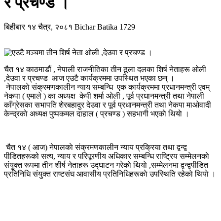
र प्रचण्ड ।
बिहीबार १४ चैत्र, २०८१
Bichar Batika
1729
चैत १४ काठमाडौं , नेपाली राजनीतिका तीन ठूला दलका शिर्ष नेताहरू ओली
,देउवा र प्रचण्ड आज एउटै कार्यक्रममा उपस्थित भएका छन् ।
नेपालकाे संक्रमणकालीन न्याय सम्बन्धि एक कार्यक्रममा प्रधानमन्त्री एवम्
नेकपा ( एमाले ) का अध्यक्ष केपी शर्मा ओली , पूर्व प्रधानमन्त्री तथा नेपाली
काँग्रेसका सभापति शेरबहादुर देउवा र पूर्व प्रधानमन्त्री तथा नेकपा माओवादी
केन्द्रकाे अध्यक्ष पुष्पकमल दाहाल ( प्रचण्ड ) सहभागी भएकाे थियाे ।
चैत १४ ( आज) नेपालकाे संक्रमणकालीन न्याय प्रक्रिया तथा द्वन्द्व
पीडितहरूको सत्य, न्याय र परिपूरणीय अधिकार सम्बन्धि राष्ट्रिय सम्मेलनकाे
संयुक्त रूपमा तीन शीर्ष नेताहरू उद्घाटन गरेकाे थियाे ,सम्मेलनमा द्वन्द्वपीडित
प्रतिनिधि संयुक्त राष्टसंघ आवासीय प्रतिनिधिहरूकाे उपस्थिति रहेकाे थियाे ।