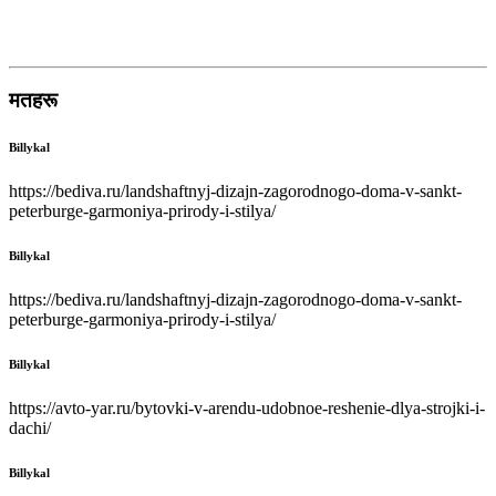
मतहरू
Billykal
https://bediva.ru/landshaftnyj-dizajn-zagorodnogo-doma-v-sankt-
peterburge-garmoniya-prirody-i-stilya/
Billykal
https://bediva.ru/landshaftnyj-dizajn-zagorodnogo-doma-v-sankt-
peterburge-garmoniya-prirody-i-stilya/
Billykal
https://avto-yar.ru/bytovki-v-arendu-udobnoe-reshenie-dlya-strojki-i-
dachi/
Billykal