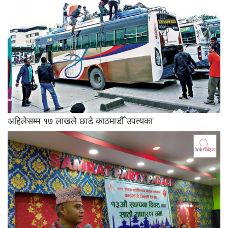
अहिलेसम्म १७ लाखले छाडे काठमाडौँ उपत्यका