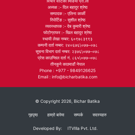
विचार वाटिका मिडिया प्रा.ली
अध्यक्ष :- दिल बहादुर श्रेष्ठ
सम्पादक :- एलिना कार्की
रिपोर्टिङ :- सुशील श्रेष्ठ
व्यवस्थापक :- देब कुमारी श्रेष्ठ
फोटोग्राफर :- खिल बहादुर श्रेष्ठ
स्थायी लेखा नम्बर: ६०९७८३९९३
कम्पनी दर्ता नम्बर: २४०६७६\०७७–०७८
सूचना विभाग दर्ता नम्बर: २३७६\०७७–०७८
प्रेस काउन्सिल दर्ता नं. ८६५\०७७–०७८
तीनकुने काठमाडौं नेपाल
Phone : +977 - 9849126625
Email : info@bicharbatika.com
© Copyright 2026, Bichar Batika
गृहपृष्ठ
हाम्रो बारेमा
सम्पर्क
सदस्यहरु
Developed By:
ITVIlla Pvt. Ltd.