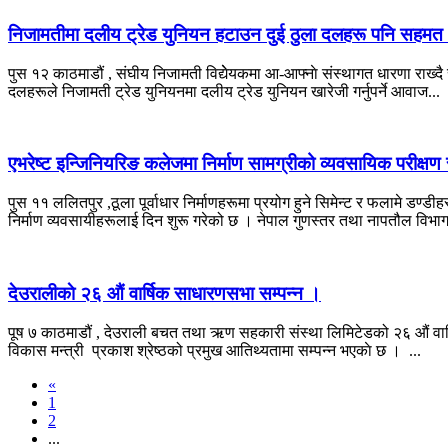
निजामतीमा दलीय ट्रेड युनियन हटाउन दुई ठुला दलहरू पनि सहमत
पुस १२ काठमाडौं , संघीय निजामती विद्येेयकमा आ-आफ्नाे संस्थागत धारणा राख्
दलहरूले निजामती ट्रेड युनियनमा दलीय ट्रेड युनियन खारेजी गर्नुपर्ने आवाज...
एभरेष्ट इन्जिनियरिङ कलेजमा निर्माण सामग्रीको व्यवसायिक परीक्षण
पुस ११ ललितपुर ,ठूला पूर्वाधार निर्माणहरूमा प्रयोग हुने सिमेन्ट र फलामे डण्
निर्माण व्यवसायीहरूलाई दिन शुरू गरेको छ । नेपाल गुणस्तर तथा नापतौल विभाग
देउरालीकाे २६ औं वार्षिक साधारणसभा सम्पन्न ।
पूष ७ काठमाडौं , देउराली बचत तथा ऋण सहकारी संस्था लिमिटेडको २६ औं वार्षि
विकास मन्त्री प्रकाश श्रेष्ठको प्रमुख आतिथ्यतामा सम्पन्न भएकाे छ । ...
«
1
2
...