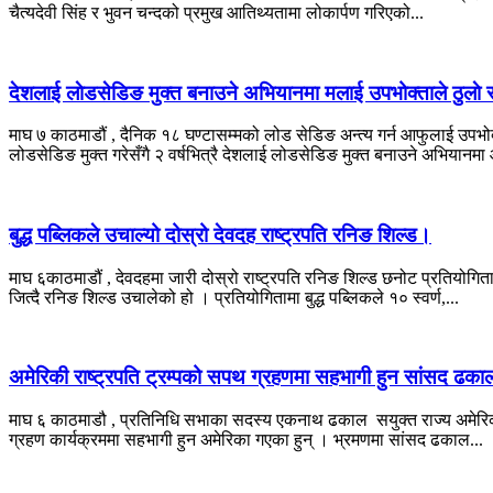
चैत्यदेवी सिंह र भुवन चन्दको प्रमुख आतिथ्यतामा लोकार्पण गरिएको...
देशलाई लाेडसेडिङ मुक्त बनाउने अभियानमा मलाई उपभोक्ताले ठुलाे 
माघ ७ काठमाडौं , दैनिक १८ घण्टासम्मको लोड सेडिङ अन्त्य गर्न आफुलाई उपभ
लोडसेडिङ मुक्त गरेसँगै २ वर्षभित्रै देशलाई लोडसेडिङ मुक्त बनाउने अभियानमा
बुद्ध पब्लिकले उचाल्यो दोस्रो देवदह राष्ट्रपति रनिङ शिल्ड।
माघ ६काठमाडौं , देवदहमा जारी दोस्रो राष्ट्रपति रनिङ शिल्ड छनोट प्रतियोगित
जित्दै रनिङ शिल्ड उचालेको हो । प्रतियोगितामा बुद्ध पब्लिकले १० स्वर्ण,...
अमेरिकी राष्ट्रपति ट्रम्पको सपथ ग्रहणमा सहभागी हुन सांसद ढका
माघ ६ काठमाडौ , प्रतिनिधि सभाका सदस्य एकनाथ ढकाल सयुक्त राज्य अमेरिक
ग्रहण कार्यक्रममा सहभागी हुन अमेरिका गएका हुन् । भ्रमणमा सांसद ढकाल...