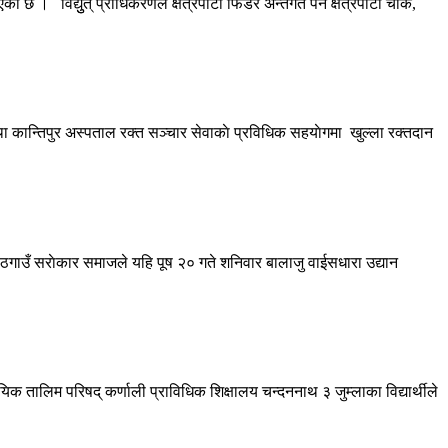
छ । विद्युुत् प्राधिकरणले क्षेत्रपाटी फिडर अन्तर्गत पर्ने क्षेत्रपाटी चाेक,
 तथा कान्तिपुर अस्पताल रक्त सञ्चार सेवाकाे प्रविधिक सहयाेगमा खुल्ला रक्तदान
ा गाेठगाउँ सराेकार समाजले यहि पूष २० गते शनिवार बालाजु वाईसधारा उद्यान
यिक तालिम परिषद् कर्णाली प्राविधिक शिक्षालय चन्दननाथ ३ जुम्लाका विद्यार्थीले