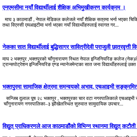
एनएमसीमा नयाँ विद्यार्थीलाई शैक्षिक अभिमुखीकरण कार्यक्रम ।
माघ ३ काठमाडौं , नेपाल मेडिकल कलेजले नयाँ शैक्षिक सत्रमा भर्ना भएका चिकित्
तथा विएस्सी एमआइटीमा भर्ना भएका नयाँ विद्यार्थीहरुलाई स्वागत गर...
नेकका सात विद्यार्थीलाई बुद्धिसागर सावित्रीदेवी पराजुली छात्रवृत्ती
माघ २ भक्तपुर ,भक्तपुरको चाँगुनारायण स्थित नेपाल इन्जिनियरिङ कलेज (नेक)ले
ट्रान्सपोट्रेशन इन्जिनियरिङ एण्ड म्यानेजमेन्टका सात जना विद्यार्थीहरुलाई उक्त 
भक्तपुरमा सामाजिक क्षेत्रमा समन्वयको अभाव, एचआइभी सङ्क्रमित
सन्जिब दुलाल पूष २८ भक्तपुर , भक्तपुरका चार वटा नगरपालिकाले एचआइभी सङ्
चाँगुनारायण नगरपालिका–३ झौखेलस्थित सुरुवात सामुदायिक उपचार...
विद्युुत् प्राधिकरणले आज काठमाडौंकाे विभिन्न स्थानमा विद्युुत् कटाैती 